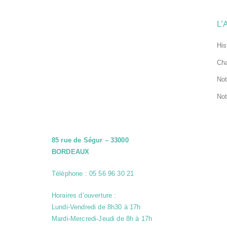
nécessaires
Ces cookies
sont
L’
indispensables
au bon
His
fonctionnement
du site web et
Cha
ne peuvent pas
être désactivés
Not
de nos
systèmes. Ils
Not
ne sont activés
qu'en réponse
à des actions
que vous
effectuez et qui
85 rue de Ségur – 33000
correspondent
BORDEAUX
à une
demande de
Téléphone : 05 56 96 30 21
services,
comme la
configuration
Horaires d’ouverture :
de vos
Lundi-Vendredi de 8h30 à 17h
préférences de
Mardi-Mercredi-Jeudi de 8h à 17h
confidentialité,