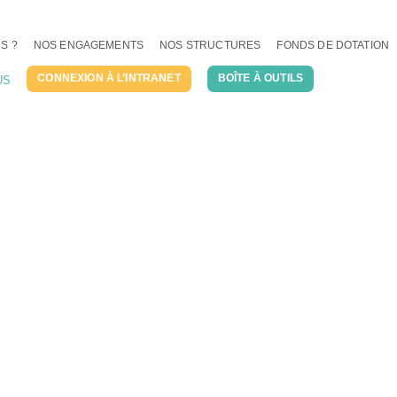
S ?
NOS ENGAGEMENTS
NOS STRUCTURES
FONDS DE DOTATION
CONNEXION À L’INTRANET
BOÎTE À OUTILS
US