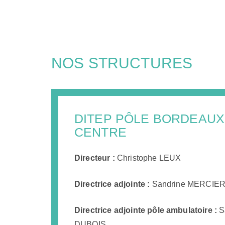
fonctionner.
oreag.org et
ses
partenaires
n'utilisent pas
ces cookies.
NOS STRUCTURES
Cookies de
performance et de
mesure d'audience
Ces cookies nous
DITEP PÔLE BORDEAUX
permettent de déterminer
le nombre de visites et les
CENTRE
sources du trafic sur notre
site web, afin d'en
mesurer et d’en améliorer
Directeur :
Christophe LEUX
les performances. Ils nous
aident également à
identifier les pages les
Directrice adjointe :
Sandrine MERCIE
plus / moins visitées et à
évaluer comment les
visiteurs naviguent sur le
Directrice adjointe pôle ambulatoire :
S
site. Toutes les
DUBOIS