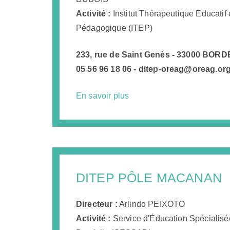
informations collectées
par ces cookies, sont
Activité :
Institut Thérapeutique Educatif 
agrégées et donc
Pédagogique (ITEP)
anonymisées. Si vous
n'acceptez pas cette
catégorie de cookies,
233, rue de Saint Genès - 33000 BOR
nous ne pourrons pas
savoir quand vous avez
05 56 96 18 06 - ditep-oreag@oreag.or
réalisé votre visite sur
notre site web. Les
cookies sont activés par le
En savoir plus
widget cookies and
content Security Policy:
__sharethis_cookie_test__
, finalité: vérifier si votre
navigateur accepte bien
les cookies, durée de
conservation: la session
Les cookies suivants sont
DITEP PÔLE MACANAN
installés par Google
Analytics : _ga, finalité:
Utilisé pour différencier les
Directeur :
Arlindo PEIXOTO
utilisateurs, durée de
conservation : 2 ans _gid,
Activité :
Service d'Éducation Spécialisé
finalité: Utilisé pour