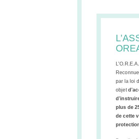
L’AS
ORE
L’O.R.E.A.
Reconnue 
par la loi 
objet
d’ac
d’instruir
plus de 2
de cette 
protection