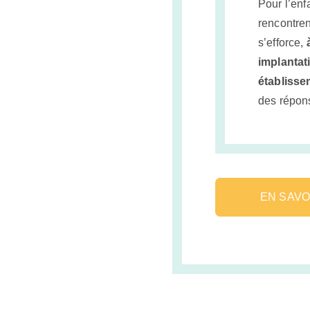
Pour l’enf
rencontren
s’efforce,
implantat
établisse
des répon
EN SAVO