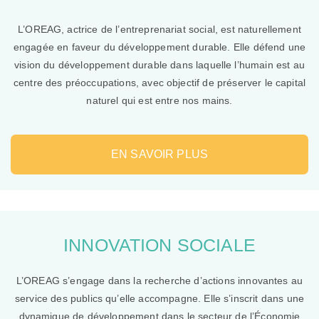
L’OREAG, actrice de l’entreprenariat social, est naturellement
engagée en faveur du développement durable. Elle défend une
vision du développement durable dans laquelle l’humain est au
centre des préoccupations, avec objectif de préserver le capital
naturel qui est entre nos mains.
EN SAVOIR PLUS
Cookies
strictement
nécessaires
Ces cookies
sont
indispensables
au bon
INNOVATION SOCIALE
fonctionnement
du site web et
ne peuvent pas
L’OREAG s’engage dans la recherche d’actions innovantes au
être
désactivés de
service des publics qu’elle accompagne. Elle s’inscrit dans une
nos systèmes.
dynamique de développement dans le secteur de l’Économie
Ils ne sont