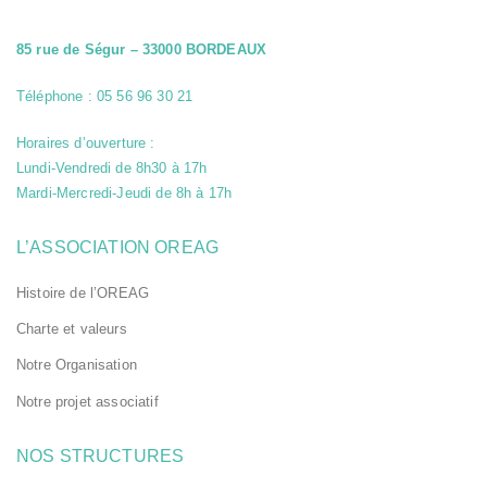
les performances. Ils nous
aident également à
identifier les pages les
85 rue de Ségur – 33000 BORDEAUX
plus / moins visitées et à
évaluer comment les
visiteurs naviguent sur le
Téléphone : 05 56 96 30 21
site. Toutes les
informations collectées
par ces cookies, sont
Horaires d’ouverture :
agrégées et donc
Lundi-Vendredi de 8h30 à 17h
anonymisées. Si vous
n'acceptez pas cette
Mardi-Mercredi-Jeudi de 8h à 17h
catégorie de cookies,
nous ne pourrons pas
savoir quand vous avez
L’ASSOCIATION OREAG
réalisé votre visite sur
notre site web. Les
Histoire de l’OREAG
cookies sont activés par
le widget cookies and
Charte et valeurs
content Security Policy:
__sharethis_cookie_test__
Notre Organisation
, finalité: vérifier si votre
navigateur accepte bien
les cookies, durée de
Notre projet associatif
conservation: la session
Les cookies suivants sont
installés par Google
NOS STRUCTURES
Analytics : _ga, finalité: