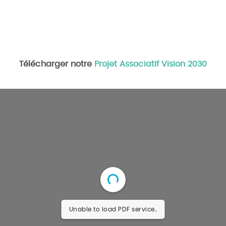
t
5.
Développer une approche basée sur la
confiance donnée à chacun et la qualité de
vie au travail
Télécharger notre
Projet Associatif Vision 2030
Unable to load PDF service..