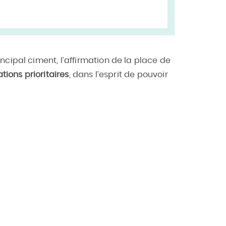
cipal ciment, l’affirmation de la place de
ations prioritaires
, dans l’esprit de pouvoir
.
Associer les personnes et leur famille à la
tratégie de l’association