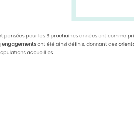
et pensées pour les 6 prochaines années ont comme prin
q engagements
ont été ainsi définis, donnant des
orient
pulations accueillies :
es
2.
Réussir le pari de la société inclusive
3
s