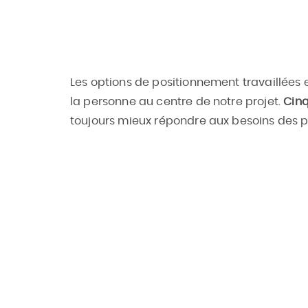
Ces cookies
sont
indispensables
au bon
fonctionnement
du site web et
ne peuvent pas
Les options de positionnement travaillées 
être désactivés
de nos
la personne au centre de notre projet.
Cin
systèmes. Ils ne
sont activés
toujours mieux répondre aux besoins des po
qu'en réponse à
des actions que
vous effectuez
et qui
correspondent
à une demande
de services,
comme la
1.
Promouvoir la citoyenneté et les droits d
configuration
personnes accompagnées
de vos
préférences de
confidentialité,
la connexion ou
le remplissage
de formulaires.
Vous pouvez
configurer votre