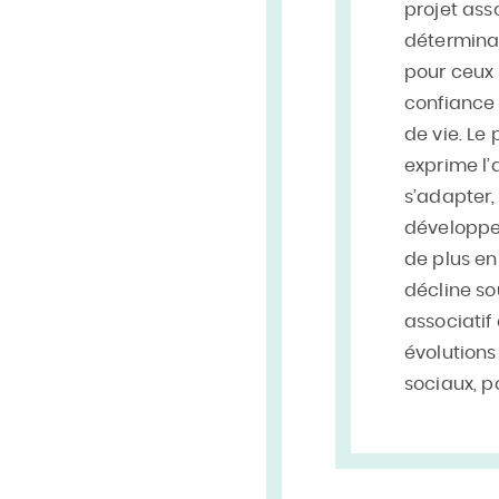
projet asso
déterminat
pour ceux 
confiance 
de vie. Le 
exprime l’
s’adapter,
développe
de plus en
décline so
associatif
évolution
sociaux, po