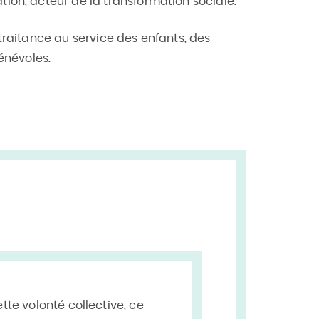
ion, acteur de la transformation sociale.
traitance au service des enfants, des
énévoles.
tte volonté collective, ce