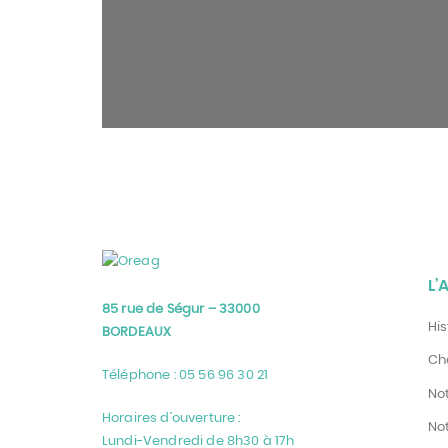
le nombre de visites et les
sources du trafic sur notre
site web, afin d'en mesurer
et d’en améliorer les
performances. Ils nous
aident également à
identifier les pages les plus
/ moins visitées et à évaluer
comment les visiteurs
naviguent sur le site. Toutes
les informations collectées
par ces cookies, sont
agrégées et donc
anonymisées. Si vous
n'acceptez pas cette
catégorie de cookies, nous
ne pourrons pas savoir
L’
quand vous avez réalisé
votre visite sur notre site
85 rue de Ségur – 33000
web. Les cookies sont
His
BORDEAUX
activés par le widget
cookies and content
Cha
Security Policy:
Téléphone : 05 56 96 30 21
__sharethis_cookie_test__
No
, finalité: vérifier si votre
navigateur accepte bien
Horaires d’ouverture :
Not
les cookies, durée de
Lundi-Vendredi de 8h30 à 17h
conservation: la session Les