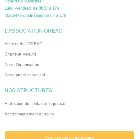
Horaires d’ouverture :
de cookies -
Lundi-Vendredi de 8h30 à 17h
qui ne stocke
aucune donnée
Mardi-Mercredi-Jeudi de 8h à 17h
personnelle -
est bloquée,
certaines
L’ASSOCIATION OREAG
parties du site
ne pourront
Histoire de l’OREAG
pas
fonctionner.
Charte et valeurs
oreag.org et
ses
partenaires
Notre Organisation
n'utilisent pas
ces cookies.
Notre projet associatif
NOS STRUCTURES
Cookies de
performance et de
Protection de l’enfance et justice
mesure d'audience
Ces cookies nous
Accompagnement et soins
permettent de déterminer
le nombre de visites et les
sources du trafic sur notre
site web, afin d'en
mesurer et d’en améliorer
CONNEXION À L'INTRANET