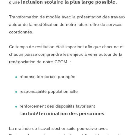
d’une 𝗶𝗻𝗰𝗹𝘂𝘀𝗶𝗼𝗻 𝘀𝗰𝗼𝗹𝗮𝗶𝗿𝗲 𝗹𝗮 𝗽𝗹𝘂𝘀 𝗹𝗮𝗿𝗴𝗲 𝗽𝗼𝘀𝘀𝗶𝗯𝗹𝗲.
Transformation de modèle avec la présentation des travaux
autour de la modélisation de notre future offre de services
coordonnés.
Ce temps de restitution était important afin que chacune et
chacun puisse comprendre les enjeux à venir autour de la
renégociation de notre CPOM :
réponse territoriale partagée
responsabilité populationnelle
renforcement des dispositifs favorisant
l’𝗮𝘂𝘁𝗼𝗱𝗲́𝘁𝗲𝗿𝗺𝗶𝗻𝗮𝘁𝗶𝗼𝗻 𝗱𝗲𝘀 𝗽𝗲𝗿𝘀𝗼𝗻𝗻𝗲𝘀
La matinée de travail s’est ensuite poursuivie avec