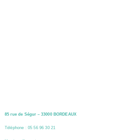
activés qu'en
réponse à des
actions que
vous effectuez
et qui
correspondent
à une demande
de services,
comme la
configuration
de vos
préférences de
confidentialité,
la connexion
ou le
remplissage de
formulaires.
Vous pouvez
configurer
votre
navigateur
pour bloquer
85 rue de Ségur – 33000 BORDEAUX
ou être alerté
de l'utilisation
de ces
Téléphone : 05 56 96 30 21
cookies.
Cependant, si
cette catégorie