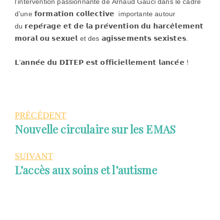
l’intervention passionnante de Arnaud Gauci dans le cadre
d’une 𝗳𝗼𝗿𝗺𝗮𝘁𝗶𝗼𝗻 𝗰𝗼𝗹𝗹𝗲𝗰𝘁𝗶𝘃𝗲 importante autour
du 𝗿𝗲𝗽𝗲́𝗿𝗮𝗴𝗲 𝗲𝘁 𝗱𝗲 𝗹𝗮 𝗽𝗿𝗲́𝘃𝗲𝗻𝘁𝗶𝗼𝗻 𝗱𝘂 𝗵𝗮𝗿𝗰𝗲̀𝗹𝗲𝗺𝗲𝗻𝘁
𝗺𝗼𝗿𝗮𝗹 𝗼𝘂 𝘀𝗲𝘅𝘂𝗲𝗹 et des 𝗮𝗴𝗶𝘀𝘀𝗲𝗺𝗲𝗻𝘁𝘀 𝘀𝗲𝘅𝗶𝘀𝘁𝗲𝘀.
𝗟’𝗮𝗻𝗻𝗲́𝗲 𝗱𝘂 𝗗𝗜𝗧𝗘𝗣 𝗲𝘀𝘁 𝗼𝗳𝗳𝗶𝗰𝗶𝗲𝗹𝗹𝗲𝗺𝗲𝗻𝘁 𝗹𝗮𝗻𝗰𝗲́𝗲 !
PRÉCÉDENT
Cookies
strictement
Article
Nouvelle circulaire sur les EMAS
nécessaires
précédent
Ces cookies
sont
:
SUIVANT
indispensables
au bon
Article
L’accès aux soins et l’autisme
fonctionnement
suivant
du site web et
ne peuvent pas
:
être
désactivés de
nos systèmes.
Ils ne sont