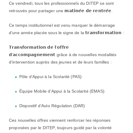
Ce vendredi, tous les professionnels du DITEP se sont
retrouvés pour partager une 𝗺𝗮𝘁𝗶𝗻𝗲́𝗲 𝗱𝗲 𝗿𝗲𝗻𝘁𝗿𝗲́𝗲.
Ce temps institutionnel est venu marquer le démarrage
d’une année placée sous le signe de la 𝘁𝗿𝗮𝗻𝘀𝗳𝗼𝗿𝗺𝗮𝘁𝗶𝗼𝗻 :
𝗧𝗿𝗮𝗻𝘀𝗳𝗼𝗿𝗺𝗮𝘁𝗶𝗼𝗻 𝗱𝗲 𝗹’𝗼𝗳𝗳𝗿𝗲
𝗱’𝗮𝗰𝗰𝗼𝗺𝗽𝗮𝗴𝗻𝗲𝗺𝗲𝗻𝘁 grâce à de nouvelles modalités
d’intervention auprès des jeunes et de leurs familles :
Pôle d’Appui à la Scolarité (PAS)
Équipe Mobile d’Appui à la Scolarité (EMAS)
Dispositif d’Auto Régulation (DAR)
Ces nouvelles offres viennent renforcer les réponses
proposées par le DITEP, toujours guidé par la volonté