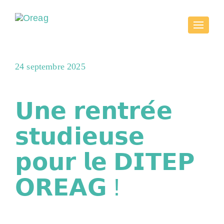
Toggle
navigati
Publié
24 septembre 2025
le
𝗨𝗻𝗲 𝗿𝗲𝗻𝘁𝗿𝗲́𝗲
𝘀𝘁𝘂𝗱𝗶𝗲𝘂𝘀𝗲
𝗽𝗼𝘂𝗿 𝗹𝗲 𝗗𝗜𝗧𝗘𝗣
𝗢𝗥𝗘𝗔𝗚 !