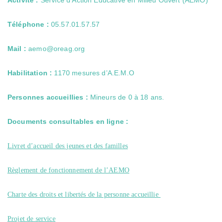
Activité :
Service d’Action Educative en Milieu Ouvert (AEMO)
Téléphone :
05.57.01.57.57
Mail :
aemo@oreag.org
Habilitation :
1170 mesures d’A.E.M.O
Personnes accueillies :
Mineurs de 0 à 18 ans.
Cookies
Documents consultables en ligne :
strictement
nécessaires
Ces cookies
Livret d’accueil des jeunes et des familles
sont
indispensables
au bon
Règlement de fonctionnement de l’AEMO
fonctionnement
du site web et
ne peuvent pas
Charte des droits et libertés de la personne accueillie
être
désactivés de
nos systèmes.
Projet de service
Ils ne sont