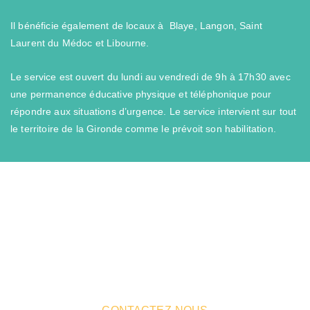
de cookies -
qui ne stocke
Il bénéficie également de locaux à Blaye, Langon, Saint
aucune donnée
Laurent du Médoc et Libourne.
personnelle -
est bloquée,
certaines
Le service est ouvert du lundi au vendredi de 9h à 17h30 avec
parties du site
ne pourront
une permanence éducative physique et téléphonique pour
pas
fonctionner.
répondre aux situations d’urgence. Le service intervient sur tout
oreag.org et
le territoire de la Gironde comme le prévoit son habilitation.
ses
partenaires
n'utilisent pas
ces cookies.
Cookies de
performance et de
mesure d'audience
Vous souhaitez en savoir plus sur
nos activités ou
Ces cookies nous
notre association
? Vous avez des questions ?
permettent de déterminer
le nombre de visites et les
sources du trafic sur notre
site web, afin d'en
mesurer et d’en améliorer