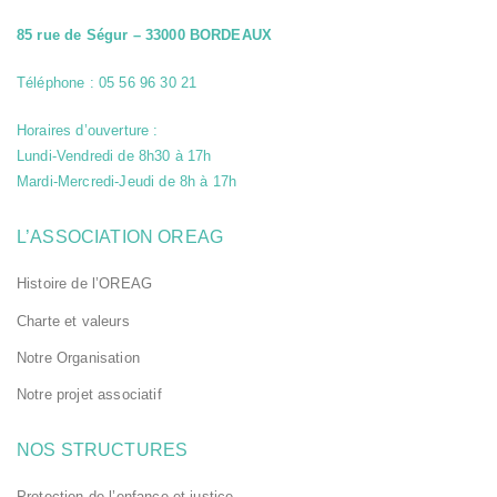
dont nous avons
ajouté les
85 rue de Ségur – 33000 BORDEAUX
services à nos
pages. Si vous
n'acceptez pas
Téléphone : 05 56 96 30 21
ces cookies,
certains ou tous
ces services
Horaires d’ouverture :
seront
Lundi-Vendredi de 8h30 à 17h
susceptibles de
ne pas
Mardi-Mercredi-Jeudi de 8h à 17h
fonctionner
correctement.
oreag.org et ses
L’ASSOCIATION OREAG
partenaires
n'utilisent pas
Histoire de l’OREAG
ces cookies.
Charte et valeurs
Cookies
Notre Organisation
pour une
publicité
Notre projet associatif
ciblée
Ces cookies
sont utilisés
NOS STRUCTURES
afin d'afficher
de la
Protection de l’enfance et justice