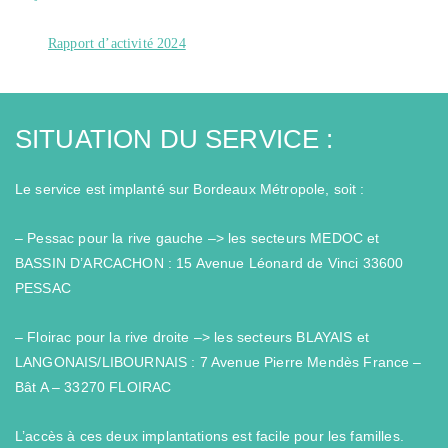
activés qu'en
réponse à des
Rapport d’activité 2024
actions que
vous effectuez
et qui
correspondent
à une demande
de services,
SITUATION DU SERVICE :
comme la
configuration
de vos
Le service est implanté sur Bordeaux Métropole, soit :
préférences de
confidentialité,
la connexion
– Pessac pour la rive gauche –> les secteurs MEDOC et
ou le
remplissage de
BASSIN D’ARCACHON : 15 Avenue Léonard de Vinci 33600
formulaires.
Vous pouvez
PESSAC
configurer
votre
navigateur
– Floirac pour la rive droite –> les secteurs BLAYAIS et
pour bloquer
LANGONAIS/LIBOURNAIS : 7 Avenue Pierre Mendès France –
ou être alerté
de l'utilisation
Bât A – 33270 FLOIRAC
de ces
cookies.
Cependant, si
L’accès à ces deux implantations est facile pour les familles.
cette catégorie