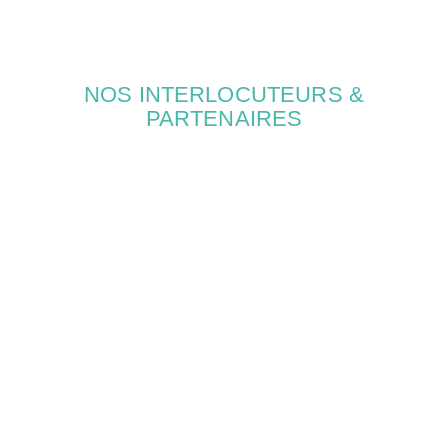
activés qu'en
réponse à des
actions que
vous effectuez
et qui
NOS INTERLOCUTEURS &
correspondent
à une demande
PARTENAIRES
de services,
comme la
configuration
de vos
préférences de
confidentialité,
la connexion
ou le
remplissage de
formulaires.
Vous pouvez
configurer
votre
navigateur
pour bloquer
ou être alerté
de l'utilisation
de ces
cookies.
Cependant, si
cette catégorie