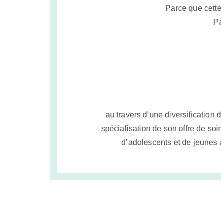
nécessaires
Parce que cette 
Ces cookies
sont
Pa
indispensables
au bon
fonctionnement
du site web et
ne peuvent pas
être désactivés
de nos
systèmes. Ils
ne sont activés
qu'en réponse
au travers d’une diversificatio
à des actions
que vous
spécialisation de son offre de so
effectuez et qui
d’adolescents et de jeunes a
correspondent
à une
demande de
services,
comme la
configuration
de vos
préférences de
confidentialité,