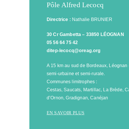
informations collectées
Pôle Alfred Lecocq
par ces cookies, sont
agrégées et donc
anonymisées. Si vous
Directrice :
Nathalie BRUNIER
n'acceptez pas cette
catégorie de cookies,
nous ne pourrons pas
30 Cr Gambetta – 33850 LÉOGNAN
savoir quand vous avez
réalisé votre visite sur
05 56 64 75 42
notre site web. Les
ditep-lecocq@oreag.org
cookies sont activés par le
widget cookies and
content Security Policy:
A 15 km au sud de Bordeaux, Léognan
__sharethis_cookie_test__
, finalité: vérifier si votre
semi-urbaine et semi-rurale.
navigateur accepte bien
Communes limitrophes :
les cookies, durée de
conservation: la session
Cestas, Saucats, Martillac, La Brède, 
Les cookies suivants sont
d’Ornon, Gradignan, Canéjan
installés par Google
Analytics : _ga, finalité:
Utilisé pour différencier les
EN SAVOIR PLUS
utilisateurs, durée de
conservation : 2 ans _gid,
finalité: Utilisé pour