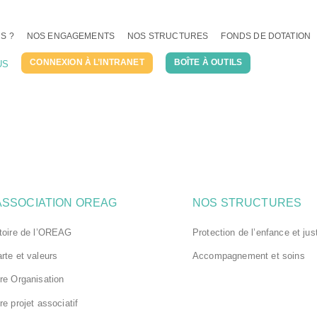
S ?
NOS ENGAGEMENTS
NOS STRUCTURES
FONDS DE DOTATION
CONNEXION À L’INTRANET
BOÎTE À OUTILS
US
ASSOCIATION OREAG
NOS STRUCTURES
toire de l’OREAG
Protection de l’enfance et jus
rte et valeurs
Accompagnement et soins
re Organisation
re projet associatif