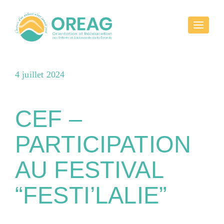
Toggle
navigati
Publié
4 juillet 2024
le
CEF –
PARTICIPATION
AU FESTIVAL
“FESTI’LALIE”