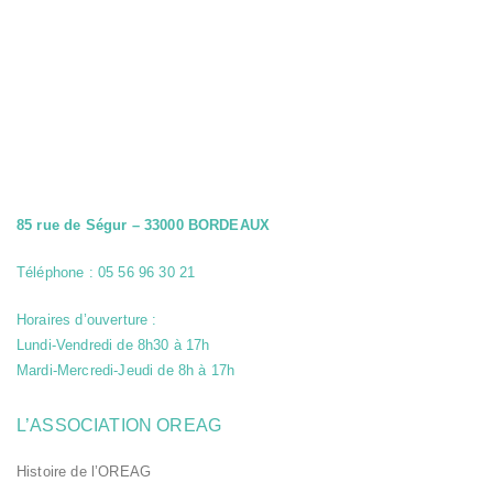
85 rue de Ségur – 33000 BORDEAUX
Cookies
Téléphone : 05 56 96 30 21
strictement
nécessaires
Ces cookies
Horaires d’ouverture :
sont
Lundi-Vendredi de 8h30 à 17h
indispensables
au bon
Mardi-Mercredi-Jeudi de 8h à 17h
fonctionnement
du site web et
ne peuvent pas
L’ASSOCIATION OREAG
être
désactivés de
Histoire de l’OREAG
nos systèmes.
Ils ne sont