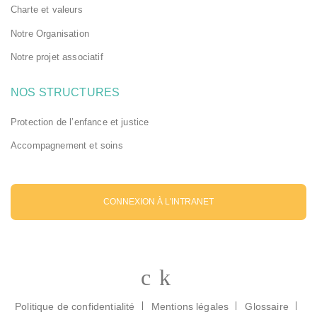
Charte et valeurs
activés qu'en
réponse à des
Notre Organisation
actions que
vous effectuez
et qui
Notre projet associatif
correspondent
à une demande
de services,
NOS STRUCTURES
comme la
configuration
Protection de l’enfance et justice
de vos
préférences de
Accompagnement et soins
confidentialité,
la connexion
ou le
remplissage de
formulaires.
CONNEXION À L'INTRANET
Vous pouvez
configurer
votre
navigateur
pour bloquer
ou être alerté
de l'utilisation
de ces
cookies.
Cependant, si
Politique de confidentialité
Mentions légales
Glossaire
cette catégorie