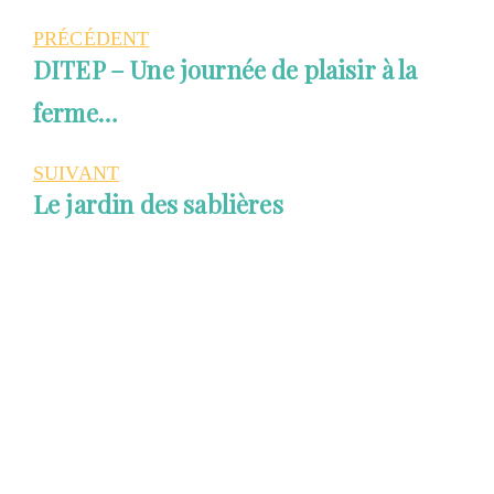
PRÉCÉDENT
Article
DITEP – Une journée de plaisir à la
précédent
ferme…
:
SUIVANT
Article
Le jardin des sablières
suivant
: